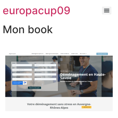
europacup09
Mon book